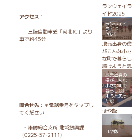
ランウェイラ
イド2025
アクセス
：
ランウェイ
ライド
- 三陸自動車道「河北IC」より
2025
車で約45分
地元出身の僕
がこんな小さ
な町で暮らし
続けようと思
った訳
地元出身の
僕がこんな
小さな町で
暮らし続け
ようと思っ
た訳
問合せ先
：＊電話番号をタップし
ほや飯
てください
-
雄勝総合支所 地域振興課
ほや飯
（0225-57-2111）