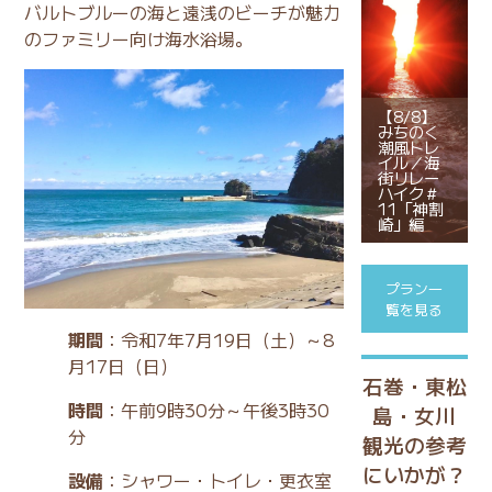
バルトブルーの海と遠浅のビーチが魅力
のファミリー向け海水浴場。
【8/8】
みちのく
潮風トレ
イル／海
街リレー
ハイク＃
11「神割
崎」編
プラン一
覧を見る
期間
：令和7年7月19日（土）～8
月17日（日）
石巻・東松
時間
：午前9時30分～午後3時30
島・女川
分
観光の参考
にいかが？
設備
：シャワー・トイレ・更衣室