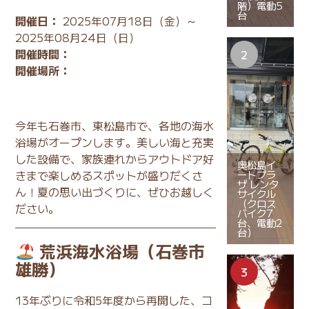
階）電動5
台
開催日：
2025年07月18日（金）～
2025年08月24日（日）
開催時間：
開催場所：
今年も石巻市、東松島市で、各地の海水
浴場がオープンします。美しい海と充実
した設備で、家族連れからアウトドア好
奥松島イ
ートプラ
きまで楽しめるスポットが盛りだくさ
ザ レンタ
ん！夏の思い出づくりに、ぜひお越しく
サイクル
（クロス
ださい。
バイク7
台、電動2
台）
荒浜海水浴場（石巻市
雄勝）
13年ぶりに令和5年度から再開した、コ