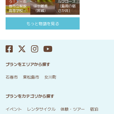
う！！～石
ルフコース
巻市立桜坂
ほや雑煮
（島周の宿
高等学校～
（宮城）
さか井）
もっと物語を見る
プランをエリアから探す
石巻市
東松島市
女川町
プランをカテゴリから探す
イベント
レンタサイクル
体験・ツアー
宿泊