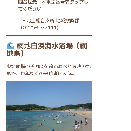
問合せ先
：＊電話番号をタップし
てください
-
北上総合支所 地域振興課
（0225-67-2111）
網地白浜海水浴場（網
地島）
東北屈指の透明度を誇る海水と遠浅の地
形で、毎年多くの来訪者に人気。