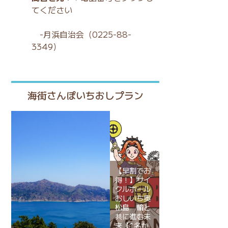
てください
-月浜自治会（0225-88-
3349）
海街さんぽいちおしプラン
【早割でお
得！】サイ
クルボール
おしいち奥
松島 輪と
共に進む未
来【1名か