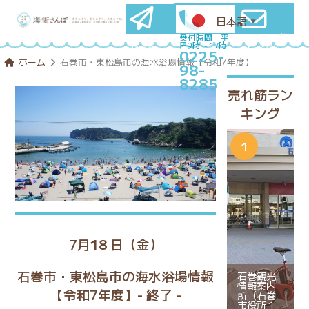
日本語
▼
石巻圏満喫
メールマ
受付時間 平
日9時～17時
プランを
ガ登録
0225-
コンシェル
はこちら
ホーム
石巻市・東松島市の海水浴場情報【令和7年度】
98-
ジュに相談
8285
売れ筋ラン
キング
7月
18
日（金）
石巻市・東松島市の海水浴場情報
石巻観光
情報案内
【令和7年度】
- 終了 -
所（石巻
市役所１