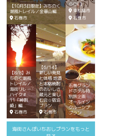
らOK】
【10月3日限定】みちのく
東松島市
潮風トレイル／金華山編
石巻市
石巻市
【6/14】
【8/8】み
新しい発見
ちのく潮風
と体感 地酒
トレイル／
と本格焼酎
石巻グラン
海街リレー
のおいしさ
ドホテル特
ハイク＃
蔵元と楽し
別旅企画
11「神割
む会☆宿泊
オールイン
崎」編
プラン
クルーシブ
石巻市
石巻市
プラン
海街さんぽいちおしプランをもっと
見る