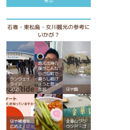
石巻・東松島・女川観光の参考に
いかが？
地元出身の
僕がこんな
小さな町で
ランウェイ
暮らし続け
ライド
ようと思っ
2025
た訳
ほや飯
ほや雑煮を
金華山グラ
広めよ
ウンド・ゴ