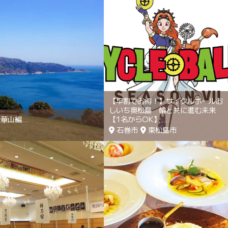
【早割でお得！】サイクルボールお
しいち奥松島 輪と共に進む未来
金華山編
【1名からOK】
石巻市
東松島市