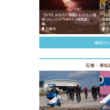
【8/8】みちのく潮風トレイル／海
【6
街リレーハイク＃11「神割崎」
本格
編
会☆
石巻市
石
海街さ
石巻・東松
地元