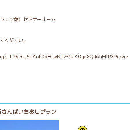
ファン館）セミナールーム
てください。
/1fxgZ_TIRe5kj5L4oIObFCwNTvY9240goXQd6hMlRXRc/vie
街さんぽいちおしプラン