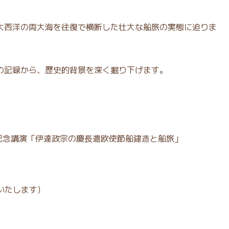
大西洋の両大海を往復で横断した壮大な船旅の実態に迫りま
の記録から、歴史的背景を深く掘り下げます。
記念講演「伊達政宗の慶長遣欧使節船建造と船旅」
内いたします）