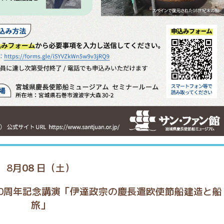
8月
08
日（土）
0周年記念講演「伊達政宗の慶長遣欧使節船建造と船
旅」