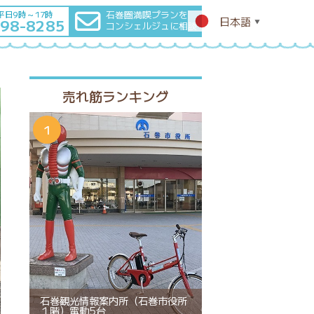
石巻圏満喫プランを
平日9時～17時
日本語
-98-8285
▼
コンシェルジュに相談
売れ筋ランキング
石巻観光情報案内所（石巻市役所
１階）電動5台