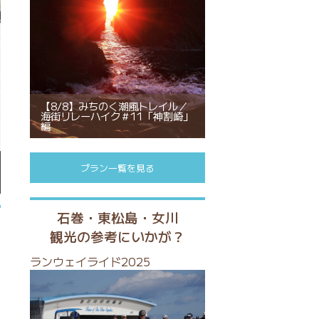
【8/8】みちのく潮風トレイル／
海街リレーハイク＃11「神割崎」
編
プラン一覧を見る
石巻・東松島・女川
観光の参考にいかが？
ランウェイライド2025