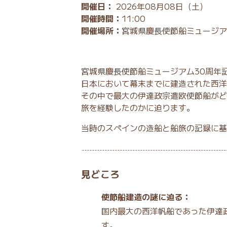
開催日：
2026年08月08日（土）
開催時間：
11:00
開催場所：
宮城県慶長使節船ミュージア
宮城県慶長使節船ミュージアム30周年
日本において幕末までに建造された西洋
その中で最大の伊達政宗遣欧使節船がど
旅を経験したのかに迫ります。
当時のスペインの造船と船旅の記録に基
見どころ
使節船建造の謎に迫る：
国内最大の西洋帆船であった伊達
す。