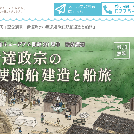
メールマガ登録
受付時間 
0225
はこちら
0周年記念講演「伊達政宗の慶長遣欧使節船建造と船旅」