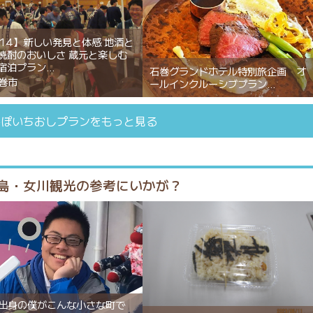
/14】新しい発見と体感 地酒と
焼酎のおいしさ 蔵元と楽しむ
宿泊プラン
石巻グランドホテル特別旅企画 オ
巻市
ールインクルーシブプラン
んぽいちおしプランをもっと見る
島・女川観光の参考にいかが？
出身の僕がこんな小さな町で