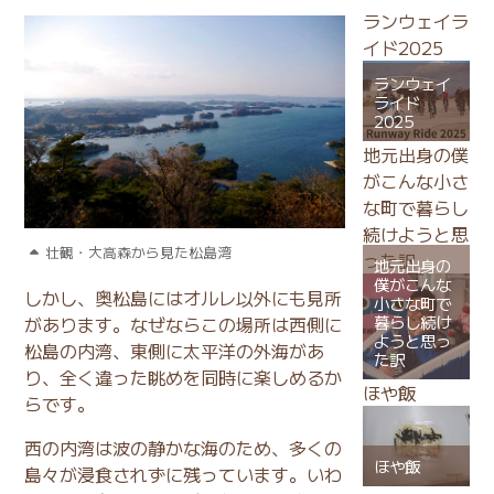
ランウェイラ
イド2025
ランウェイ
ライド
2025
地元出身の僕
がこんな小さ
な町で暮らし
続けようと思
壮観・大高森から見た松島湾
った訳
地元出身の
僕がこんな
しかし、奥松島にはオルレ以外にも見所
小さな町で
暮らし続け
があります。なぜならこの場所は西側に
ようと思っ
松島の内湾、東側に太平洋の外海があ
た訳
り、全く違った眺めを同時に楽しめるか
ほや飯
らです。
西の内湾は波の静かな海のため、多くの
ほや飯
島々が浸食されずに残っています。いわ