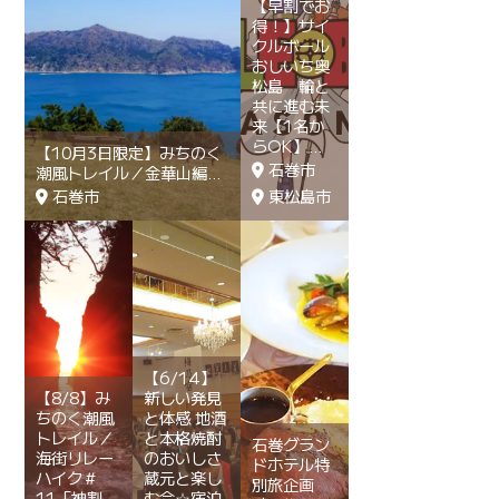
【早割でお
得！】サイ
クルボール
おしいち奥
松島 輪と
共に進む未
来【1名か
らOK】
【10月3日限定】みちのく
石巻市
潮風トレイル／金華山編
石巻市
東松島市
【6/14】
【8/8】み
新しい発見
ちのく潮風
と体感 地酒
トレイル／
と本格焼酎
石巻グラン
海街リレー
のおいしさ
ドホテル特
ハイク＃
蔵元と楽し
別旅企画
11「神割
む会☆宿泊