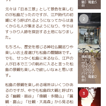
階）電動5
台
元々は「日本三景」として景色を楽しむ
のが松島だったのですが、江戸時代の初
期にそう呼ばれるようになってからは遠
くからも人が集まるようになり、今では
すっかり人跡を探訪する土地になりまし
た。
もちろん、歴史を感じる神社仏閣巡りや
楽しいお土産選びも松島の醍醐味です。
奥松島イ
でも、せっかく松島に来るなら、江戸の
ートプラ
ザ レンタ
人が日本で三つの眺めに入ると言った松
サイクル
島の景観も楽しんで欲しいなぁと思いま
（クロス
バイク7
す。
台、電動2
台）
松島の景観を楽しめる場所はいくつかあ
るのですが、中でも松島四大観と呼ばれ
る「幽観・扇谷」「偉観・多聞山」「麗
観・富山」「壮観・大高森」から見る松