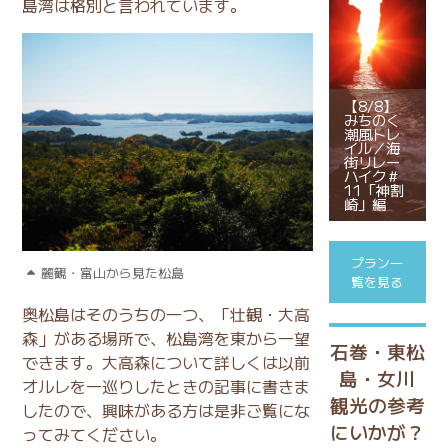
島湾は格別と言われています。
【8/8】
みちのく
潮風トレ
イル／海
街リレー
ハイク＃
11「神割
崎」編
プラン一
麗観・富山から見た松島
覧を見る
奥松島はそのうちの一つ、「壮観・大高
森」がある場所で、松島湾を東から一望
石巻・東松
できます。
大高森について詳しくは以前
島・女川
オルレを一巡りしたときの記事に書きま
観光の参考
した
ので、興味がある方は是非ご覧にな
にいかが？
ってみてください。