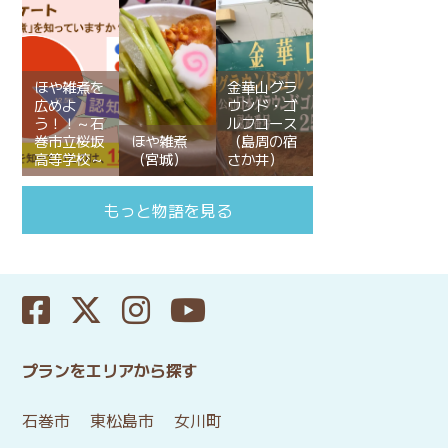
ほや雑煮を
金華山グラ
広めよ
ウンド・ゴ
う！！～石
ルフコース
巻市立桜坂
ほや雑煮
（島周の宿
高等学校～
（宮城）
さか井）
もっと物語を見る
プランをエリアから探す
石巻市
東松島市
女川町