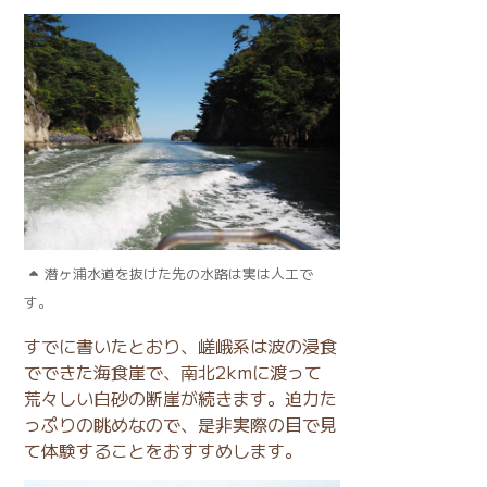
潜ヶ浦水道を抜けた先の水路は実は人工で
す。
すでに書いたとおり、嵯峨系は波の浸食
でできた海食崖で、南北2kmに渡って
荒々しい白砂の断崖が続きます。迫力た
っぷりの眺めなので、是非実際の目で見
て体験することをおすすめします。