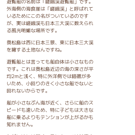
遊覧船の名前は「嵯峨渓遊覧船」です。
外海側の海食崖は「嵯峨渓」と呼ばれて
いるためにこの名がついているのです
が、実は嵯峨渓も日本三大渓に数えられ
る風光明媚な場所です。
奥松島は西に日本三景、東に日本三大渓
を擁する土地なんですね。
遊覧船とは言っても船自体は小さなもの
です。これは奥松島近辺の海の深さが平
均2mと浅く、特に外洋側では暗礁が多
いため、小回りのきく小さな船でないと
回れないからです。
船が小さなぶん海が近く、さらに船のス
ピードも速いため、特に子どもは大きな
船に乗るよりもテンションが上がるかも
知れません。