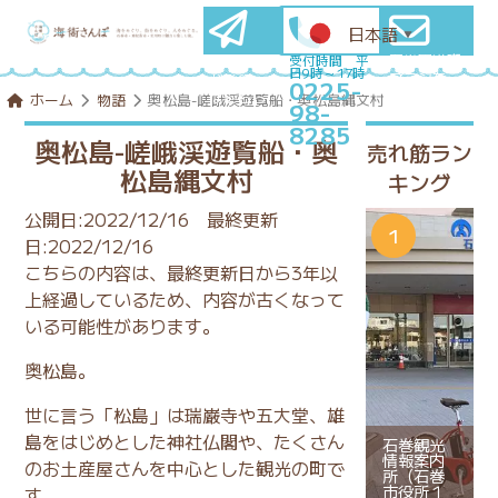
日本語
▼
石巻圏満喫
メールマ
受付時間 平
日9時～17時
プランを
ガ登録
0225-
コンシェル
はこちら
ホーム
物語
奥松島-嵯峨渓遊覧船・奥松島縄文村
98-
ジュに相談
8285
奥松島-嵯峨渓遊覧船・奥
売れ筋ラン
松島縄文村
キング
公開日:2022/12/16
最終更新
日:2022/12/16
こちらの内容は、最終更新日から3年以
上経過しているため、内容が古くなって
いる可能性があります。
奥松島。
世に言う「松島」は瑞巌寺や五大堂、雄
島をはじめとした神社仏閣や、たくさん
石巻観光
情報案内
のお土産屋さんを中心とした観光の町で
所（石巻
市役所１
す。