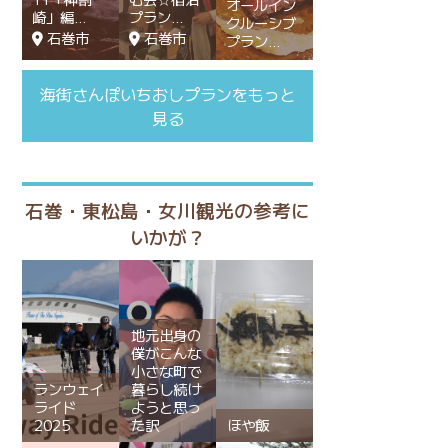
オールイン
崎」編
プラン
クルーシブ
石巻市
石巻市
プラン
海街さんぽいちおしプランをもっと
見る
石巻・東松島・女川観光の参考に
いかが？
地元出身の
僕がこんな
小さな町で
ランウェイ
暮らし続け
ライド
ようと思っ
2025
た訳
ほや飯