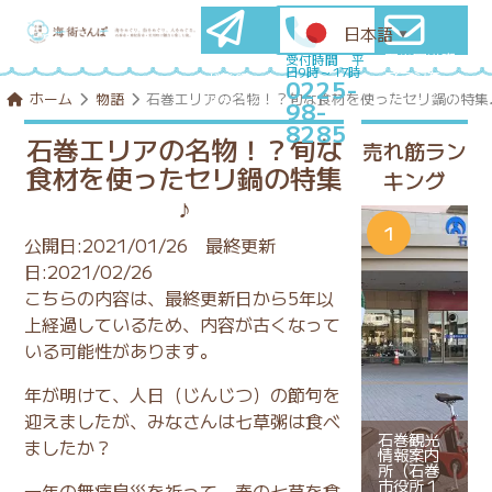
日本語
▼
石巻圏満喫
メールマ
受付時間 平
日9時～17時
プランを
ガ登録
0225-
コンシェル
はこちら
ホーム
物語
石巻エリアの名物！？旬な食材を使ったセリ鍋の特集
98-
ジュに相談
8285
石巻エリアの名物！？旬な
売れ筋ラン
食材を使ったセリ鍋の特集
キング
♪
公開日:2021/01/26
最終更新
日:2021/02/26
こちらの内容は、最終更新日から5年以
上経過しているため、内容が古くなって
いる可能性があります。
年が明けて、人日（じんじつ）の節句を
迎えましたが、みなさんは七草粥は食べ
石巻観光
ましたか？
情報案内
所（石巻
市役所１
一年の無病息災を祈って、春の七草を食