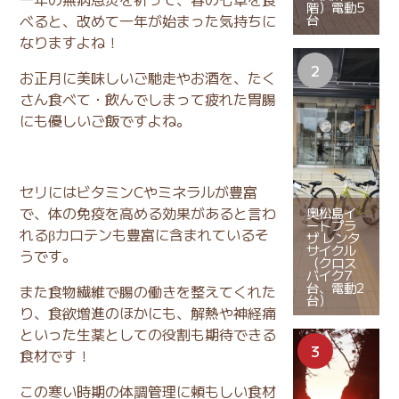
階）電動5
べると、改めて一年が始まった気持ちに
台
なりますよね！
お正月に美味しいご馳走やお酒を、たく
さん食べて・飲んでしまって疲れた胃腸
にも優しいご飯ですよね。
セリにはビタミンCやミネラルが豊富
で、体の免疫を高める効果があると言わ
奥松島イ
ートプラ
れるβカロテンも豊富に含まれているそ
ザ レンタ
サイクル
うです。
（クロス
バイク7
台、電動2
また食物繊維で腸の働きを整えてくれた
台）
り、食欲増進のほかにも、解熱や神経痛
といった生薬としての役割も期待できる
食材です！
この寒い時期の体調管理に頼もしい食材