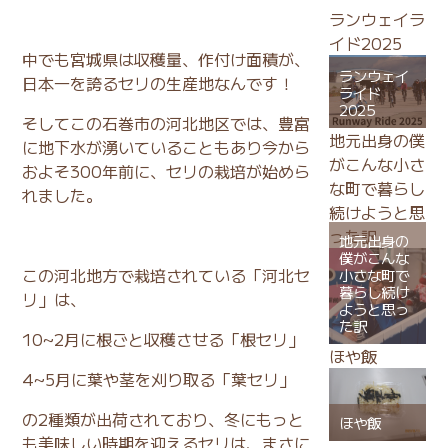
ランウェイラ
イド2025
中でも宮城県は収穫量、作付け面積が、
ランウェイ
日本一を誇るセリの生産地なんです！
ライド
2025
そしてこの石巻市の河北地区では、豊富
地元出身の僕
に地下水が湧いていることもあり今から
がこんな小さ
およそ300年前に、セリの栽培が始めら
な町で暮らし
れました。
続けようと思
った訳
地元出身の
僕がこんな
この河北地方で栽培されている「河北セ
小さな町で
暮らし続け
リ」は、
ようと思っ
た訳
10~2月に根ごと収穫させる「根セリ」
ほや飯
4~5月に葉や茎を刈り取る「葉セリ」
の2種類が出荷されており、冬にもっと
ほや飯
も美味しい時期を迎えるセリは、まさに