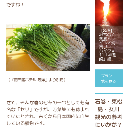
ですね！
【8/8】
みちのく
潮風トレ
イル／海
街リレー
ハイク＃
11「神割
崎」編
プラン一
（
『南三陸ホテル 観洋』
より引用）
覧を見る
石巻・東松
さて、そんな春の七草の一つとしても有
島・女川
名な「セリ」ですが、万葉集にも詠まれ
ていたとされ、古くから日本国内に自生
観光の参考
している植物です。
にいかが？