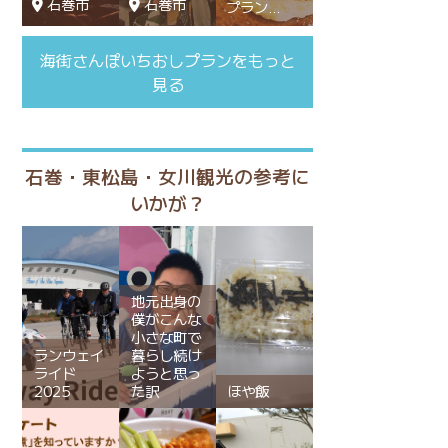
石巻市
石巻市
プラン
海街さんぽいちおしプランをもっと
見る
石巻・東松島・女川観光の参考に
いかが？
地元出身の
僕がこんな
小さな町で
ランウェイ
暮らし続け
ライド
ようと思っ
2025
た訳
ほや飯