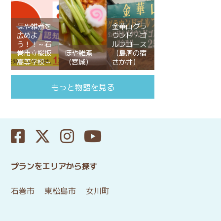
ほや雑煮を
金華山グラ
広めよ
ウンド・ゴ
う！！～石
ルフコース
巻市立桜坂
ほや雑煮
（島周の宿
高等学校～
（宮城）
さか井）
もっと物語を見る
プランをエリアから探す
石巻市
東松島市
女川町