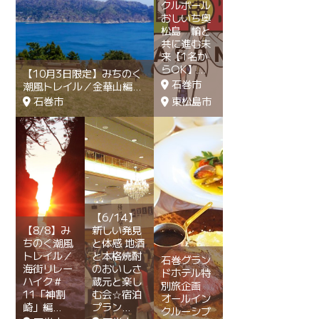
クルボール
おしいち奥
松島 輪と
共に進む未
来【1名か
らOK】
【10月3日限定】みちのく
石巻市
潮風トレイル／金華山編
石巻市
東松島市
【6/14】
【8/8】み
新しい発見
ちのく潮風
と体感 地酒
トレイル／
と本格焼酎
石巻グラン
海街リレー
のおいしさ
ドホテル特
ハイク＃
蔵元と楽し
別旅企画
11「神割
む会☆宿泊
オールイン
崎」編
プラン
クルーシブ