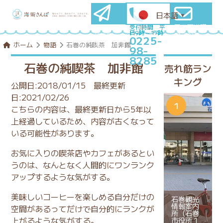
日本語
▼
石巻圏満喫
メールマ
受付時間 平
日9時～17時
プランを
ガ登録
0225-
コンシェル
はこちら
ホーム
物語
石巻の純喫茶 加非館
98-
ジュに相談
8285
石巻の純喫茶 加非館
売れ筋ラン
キング
公開日:2018/01/15
最終更新
日:2021/02/26
こちらの内容は、最終更新日から5年以
上経過しているため、内容が古くなって
いる可能性があります。
お気に入りの喫茶店やカフェがあるとい
うのは、なんとなく人間的にワンランク
アップするような気がする。
美味しいコーヒーを楽しめる自分だけの
石巻観光
情報案内
空間があるってだけで自分的にランクが
所（石巻
上がるような気がする。
市役所１