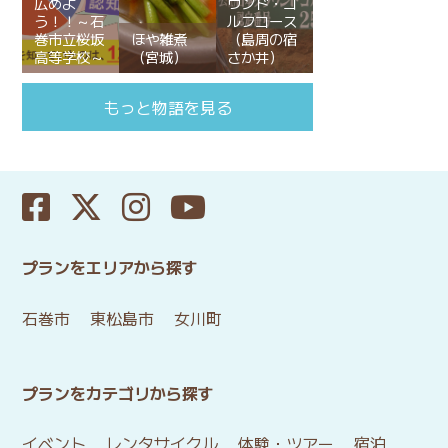
広めよ
ウンド・ゴ
う！！～石
ルフコース
巻市立桜坂
ほや雑煮
（島周の宿
高等学校～
（宮城）
さか井）
もっと物語を見る
プランをエリアから探す
石巻市
東松島市
女川町
プランをカテゴリから探す
イベント
レンタサイクル
体験・ツアー
宿泊