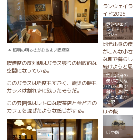
ランウェイラ
イド2025
ランウェイ
ライド
2025
地元出身の僕
照明の明るさが心地よい喫煙席
がこんな小さ
な町で暮らし
喫煙席の反対側はガラス張りの開放的な
続けようと思
空間になっている。
った訳
地元出身の
僕がこんな
このガラスは強度もすごく、震災の時も
小さな町で
ガラスは割れずに残ったそうだ。
暮らし続け
ようと思っ
た訳
この雰囲気はレトロな喫茶店と今どきの
カフェを混ぜたような感じがする。
ほや飯
ほや飯