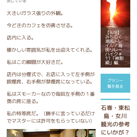
出している
大きいガラス張りの外観。
今どきのカフェを彷彿させる。
【8/8】
みちのく
店内に入る。
潮風トレ
イル／海
懐かしい雰囲気が私を出迎えてくれる。
街リレー
ハイク＃
11「神割
私はこの瞬間が大好きだ。
崎」編
店内は分煙式で、お店に入って左手側が
プラン一
喫煙席、右手側が禁煙席になっている。
覧を見る
私はスモーカーなので毎回左手側の１番
奥の席に座る。
石巻・東松
私の特等席だ。（勝手に言っているだけ
島・女川
でマスターには許可をもらっていない）
観光の参考
にいかが？