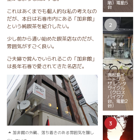
階）電動5
台
これはあくまでも個人的な私の考えなの
だが、本日は石巻市内にある「加非館」
という純喫茶を紹介したい。
少し前から通い始めた喫茶店なのだが、
雰囲気がすごく良い。
ご夫婦で営んでいられるこの「加非館」
は長年石巻で愛されてきた名店だ。
奥松島イ
ートプラ
ザ レンタ
サイクル
（クロス
バイク7
台、電動2
台）
加非館の外観、落ち着きのある雰囲気を醸し