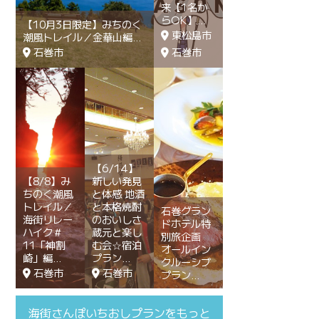
来【1名か
らOK】
【10月3日限定】みちのく
東松島市
潮風トレイル／金華山編
石巻市
石巻市
【6/14】
【8/8】み
新しい発見
ちのく潮風
と体感 地酒
トレイル／
と本格焼酎
石巻グラン
海街リレー
のおいしさ
ドホテル特
ハイク＃
蔵元と楽し
別旅企画
11「神割
む会☆宿泊
オールイン
崎」編
プラン
クルーシブ
石巻市
石巻市
プラン
海街さんぽいちおしプランをもっと