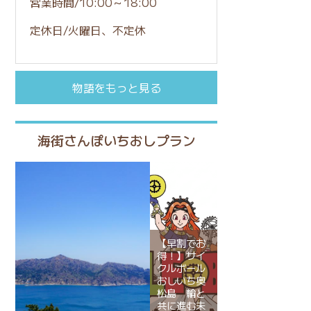
営業時間/10:00～18:00
定休日/火曜日、不定休
物語をもっと見る
海街さんぽいちおしプラン
【早割でお
得！】サイ
クルボール
おしいち奥
松島 輪と
共に進む未