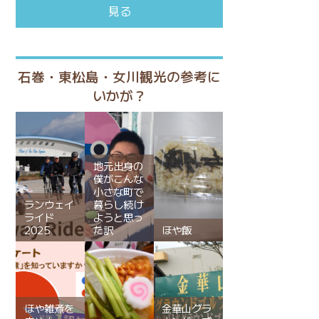
見る
石巻・東松島・女川観光の参考に
いかが？
地元出身の
僕がこんな
小さな町で
ランウェイ
暮らし続け
ライド
ようと思っ
2025
た訳
ほや飯
ほや雑煮を
金華山グラ