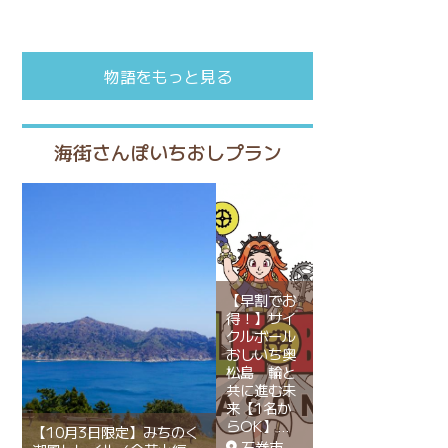
物語をもっと見る
海街さんぽいちおしプラン
【早割でお
得！】サイ
クルボール
おしいち奥
松島 輪と
共に進む未
来【1名か
らOK】
【10月3日限定】みちのく
石巻市