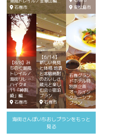
潮風トレイル／金華山編
石巻市
東松島市
【6/14】
【8/8】み
新しい発見
ちのく潮風
と体感 地酒
トレイル／
と本格焼酎
石巻グラン
海街リレー
のおいしさ
ドホテル特
ハイク＃
蔵元と楽し
別旅企画
11「神割
む会☆宿泊
オールイン
崎」編
プラン
クルーシブ
石巻市
石巻市
プラン
海街さんぽいちおしプランをもっと
見る