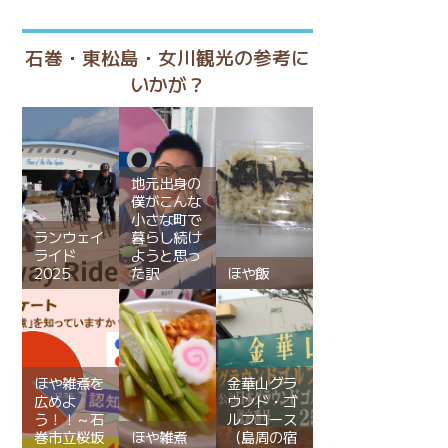
石巻・東松島・女川観光の参考に
いかが？
地元出身の
僕がこんな
小さな町で
ランウェイ
暮らし続け
ライド
ようと思っ
2025
た訳
ほや飯
ほや雑煮を
金華山グラ
広めよ
ウンド・ゴ
う！！～石
ルフコース
巻市立桜坂
ほや雑煮
（島周の宿