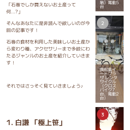
階）電動5
「石巻でしか買えないお土産って
台
何…?」
そんなあなたに是非読んで欲しいのが今
回の記事です！
石巻の食材を利用した美味しいお土産か
ら変わり種、アクセサリーまで多岐にわ
たるジャンルのお土産を紹介していきま
す！
奥松島イ
ートプラ
ザ レンタ
サイクル
それではさっそく見ていきましょう♪
（クロス
バイク7
台、電動2
台）
1. 白謙 「極上笹」