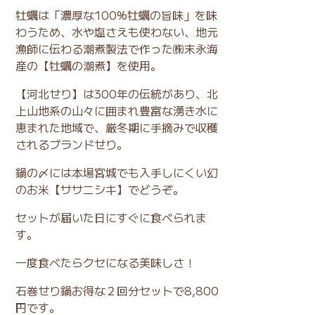
牡蠣は「濃厚な100%牡蠣の旨味」を味
わうため、水や塩さえも使わない、地元
漁師に伝わる潮煮製法で作った㈱末永海
産の【牡蠣の潮煮】を使用。
【河北せり】は300年の伝統があり、北
上山地系の山々に囲まれ豊富な湧き水に
恵まれた地域で、厳冬期に手摘みで収穫
されるブランドせり。
鍋の〆には本場宮城でも入手しにくい幻
のお米【ササニシキ】でどうぞ。
セットが届いた日にすぐに食べられま
す。
一度食べたらクセになる美味しさ！
石巻せり鍋お得な２回分セットで8,800
円です。