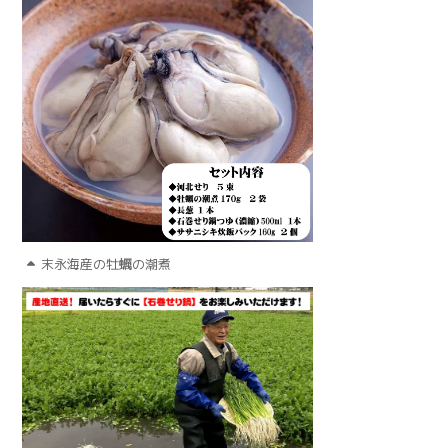
末永海産の牡蠣の潮煮