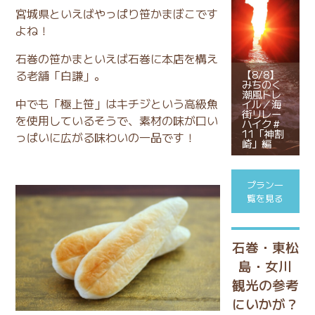
宮城県といえばやっぱり笹かまぼこです
よね！
石巻の笹かまといえば石巻に本店を構え
る老舗「白謙」。
【8/8】
みちのく
潮風トレ
中でも「極上笹」はキチジという高級魚
イル／海
街リレー
を使用しているそうで、素材の味が口い
ハイク＃
11「神割
っぱいに広がる味わいの一品です！
崎」編
プラン一
覧を見る
石巻・東松
島・女川
観光の参考
にいかが？