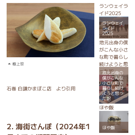
ランウェイラ
イド2025
ランウェイ
ライド
2025
地元出身の僕
がこんな小さ
な町で暮らし
続けようと思
極上笹
った訳
地元出身の
僕がこんな
小さな町で
石巻 白謙かまぼこ店
より引用
暮らし続け
ようと思っ
た訳
ほや飯
2. 海街さんぽ（2024年1
ほや飯