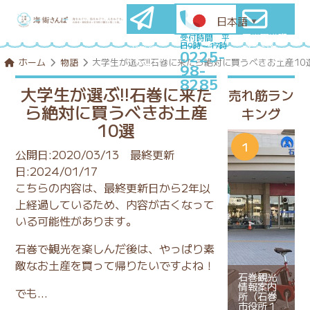
日本語
▼
石巻圏満喫
メールマ
受付時間 平
日9時～17時
プランを
ガ登録
0225-
コンシェル
はこちら
ホーム
物語
大学生が選ぶ!!石巻に来たら絶対に買うべきお土産10
98-
ジュに相談
8285
大学生が選ぶ!!石巻に来た
売れ筋ラン
ら絶対に買うべきお土産
キング
10選
公開日:2020/03/13
最終更新
日:2024/01/17
こちらの内容は、最終更新日から2年以
上経過しているため、内容が古くなって
いる可能性があります。
石巻で観光を楽しんだ後は、やっぱり素
敵なお土産を買って帰りたいですよね！
石巻観光
情報案内
でも…
所（石巻
市役所１