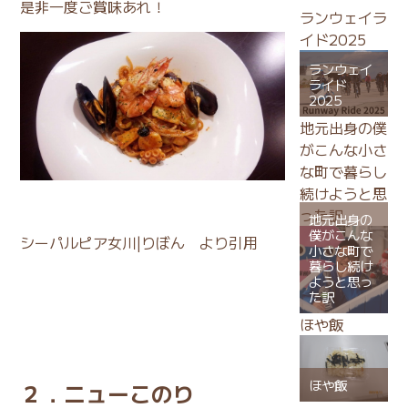
是非一度ご賞味あれ！
ランウェイラ
イド2025
ランウェイ
ライド
2025
地元出身の僕
がこんな小さ
な町で暮らし
続けようと思
った訳
地元出身の
僕がこんな
シーパルピア女川|りぼん
より引用
小さな町で
暮らし続け
ようと思っ
た訳
ほや飯
ほや飯
２．ニューこのり