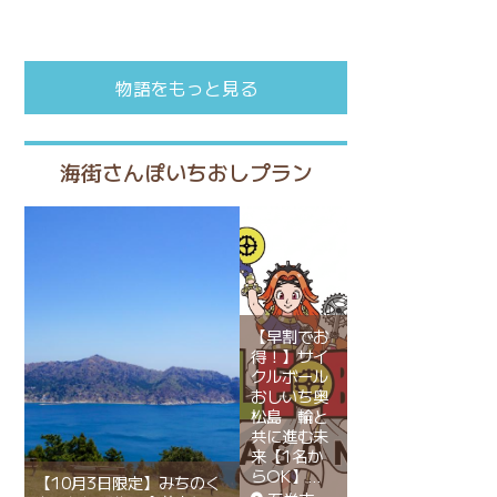
物語をもっと見る
海街さんぽいちおしプラン
【早割でお
得！】サイ
クルボール
おしいち奥
松島 輪と
共に進む未
来【1名か
らOK】
【10月3日限定】みちのく