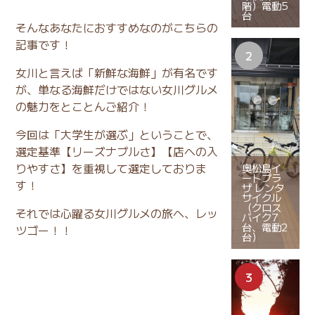
階）電動5
台
そんなあなたにおすすめなのがこちらの
記事です！
女川と言えば「新鮮な海鮮」が有名です
が、単なる海鮮だけではない女川グルメ
の魅力をとことんご紹介！
今回は「大学生が選ぶ」ということで、
選定基準【リーズナブルさ】【店への入
りやすさ】を重視して選定しておりま
奥松島イ
ートプラ
す！
ザ レンタ
サイクル
（クロス
それでは心躍る女川グルメの旅へ、レッ
バイク7
台、電動2
ツゴー！！
台）