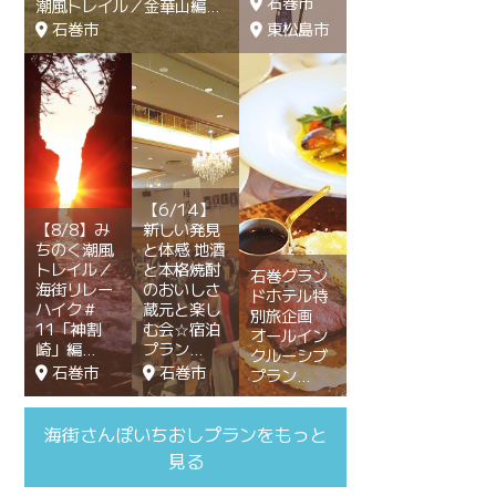
石巻市
潮風トレイル／金華山編
石巻市
東松島市
【6/14】
【8/8】み
新しい発見
ちのく潮風
と体感 地酒
トレイル／
と本格焼酎
石巻グラン
海街リレー
のおいしさ
ドホテル特
ハイク＃
蔵元と楽し
別旅企画
11「神割
む会☆宿泊
オールイン
崎」編
プラン
クルーシブ
石巻市
石巻市
プラン
海街さんぽいちおしプランをもっと
見る