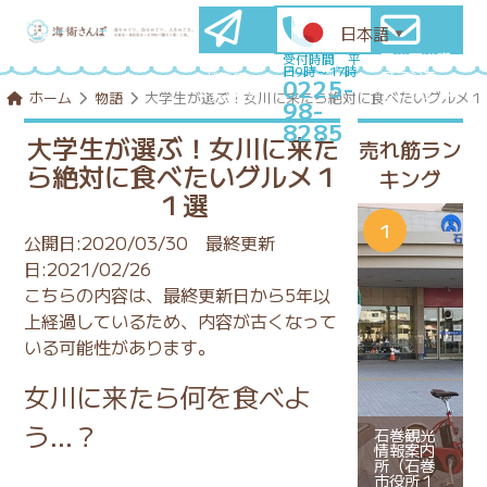
日本語
▼
石巻圏満喫
メールマ
受付時間 平
日9時～17時
プランを
ガ登録
0225-
コンシェル
はこちら
ホーム
物語
大学生が選ぶ！女川に来たら絶対に食べたいグルメ１
98-
ジュに相談
8285
大学生が選ぶ！女川に来た
売れ筋ラン
ら絶対に食べたいグルメ１
キング
１選
公開日:2020/03/30
最終更新
日:2021/02/26
こちらの内容は、最終更新日から5年以
上経過しているため、内容が古くなって
いる可能性があります。
女川に来たら何を食べよ
う…？
石巻観光
情報案内
所（石巻
市役所１