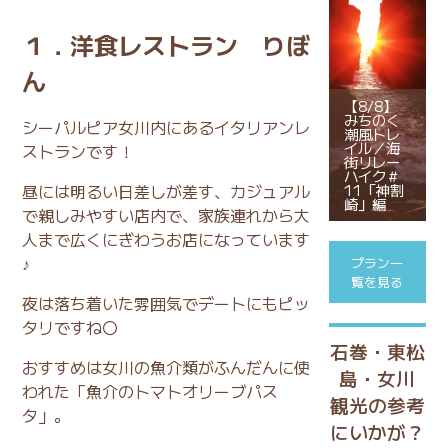
１．洋食レストラン りぼ
ん
【8/8】
みちのく
シーパルピア女川内にあるイタリアンレ
潮風トレ
イル／海
ストランです！
街リレー
ハイク＃
昼には明るい日差しが差す、カジュアル
11「神割
崎」編
で親しみやすい店内で、家族連れから大
人まで広くにぎわうお店になっています
♪
プラン一
覧を見る
夜は落ち着いた雰囲気でデートにもピッ
タリですね〇
石巻・東松
おすすめは女川の魚介類がふんだんに使
島・女川
われた「魚介のトマトオリーブパス
観光の参考
タ」。
にいかが？