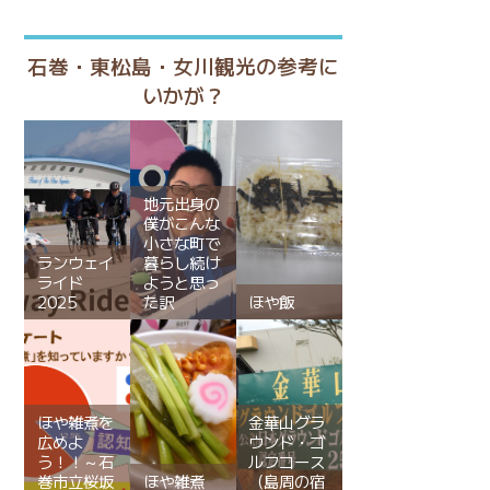
石巻・東松島・女川観光の参考に
いかが？
地元出身の
僕がこんな
小さな町で
ランウェイ
暮らし続け
ライド
ようと思っ
2025
た訳
ほや飯
ほや雑煮を
金華山グラ
広めよ
ウンド・ゴ
う！！～石
ルフコース
巻市立桜坂
ほや雑煮
（島周の宿