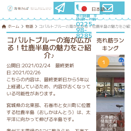
日本語
▼
石巻圏満喫
メールマ
受付時間 平
日9時～17時
プランを
ガ登録
0225-
コンシェル
はこちら
ホーム
物語
コバルトブルーの海が広がる！牡鹿半島の魅力をご紹
98-
ジュに相談
8285
コバルトブルーの海が広が
売れ筋ラン
る！牡鹿半島の魅力をご紹
キング
介♪
公開日:2021/02/24
最終更新
日:2021/02/26
こちらの内容は、最終更新日から5年以
上経過しているため、内容が古くなって
いる可能性があります。
宮城県の北東部、石巻市と女川町に位置
する牡鹿半島（おしかはんとう）は、太
石巻観光
平洋に向かって伸びる半島です。
情報案内
所（石巻
市役所１
奥州三大霊場の1つに数えられ、石巻エ