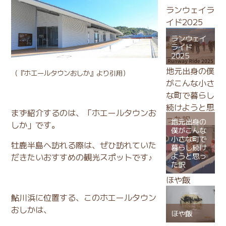
ランウェイラ
イド2025
ランウェイ
ライド
2025
地元出身の僕
（
『ホエールタウンおしか』
より引用）
がこんな小さ
な町で暮らし
続けようと思
まず紹介するのは、「ホエールタウンお
った訳
地元出身の
しか」です。
僕がこんな
小さな町で
牡鹿半島へ訪れる際は、ぜひ訪れていた
暮らし続け
ようと思っ
だきたいおすすめの観光スポットです♪
た訳
ほや飯
鮎川浜に位置する、このホエールタウン
おしかは、
ほや飯