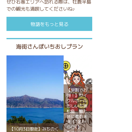
ぜひ石巻エリアへ訪れる際は、牡鹿半島
での観光も満喫してくださいね♪
物語をもっと見る
海街さんぽいちおしプラン
【早割でお
得！】サイ
クルボール
おしいち奥
松島 輪と
共に進む未
来【1名か
らOK】
【10月3日限定】みちのく