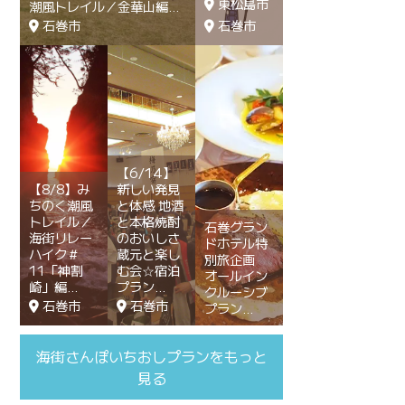
東松島市
潮風トレイル／金華山編
石巻市
石巻市
【6/14】
【8/8】み
新しい発見
ちのく潮風
と体感 地酒
トレイル／
と本格焼酎
石巻グラン
海街リレー
のおいしさ
ドホテル特
ハイク＃
蔵元と楽し
別旅企画
11「神割
む会☆宿泊
オールイン
崎」編
プラン
クルーシブ
石巻市
石巻市
プラン
海街さんぽいちおしプランをもっと
見る