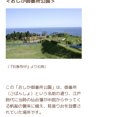
＜おしか御番所公園＞
（
『石巻市HP』
より引用）
この「おしか御番所公園」は、御番所
（ごばんしょ）という名前の通り、江戸
時代に当時の仙台藩が中国からやってく
る帆船の襲来に備え、見張り台を設置さ
れていた場所です。