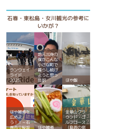
石巻・東松島・女川観光の参考に
いかが？
地元出身の
僕がこんな
小さな町で
ランウェイ
暮らし続け
ライド
ようと思っ
2025
た訳
ほや飯
ほや雑煮を
金華山グラ
広めよ
ウンド・ゴ
う！！～石
ルフコース
巻市立桜坂
ほや雑煮
（島周の宿