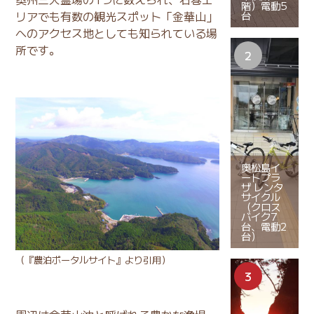
階）電動5
リアでも有数の観光スポット「金華山」
台
へのアクセス地としても知られている場
所です。
奥松島イ
ートプラ
ザ レンタ
サイクル
（クロス
バイク7
台、電動2
台）
（
『農泊ポータルサイト』
より引用）