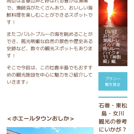
周辺は金華山沖と呼ばれる豊かな漁場
で、漁師浜がたくさんあり、おいしい海
鮮料理を楽しむことができるスポットで
す！
【8/8】
またコバルトブルーの海を眺めることが
みちのく
潮風トレ
でき、風光明媚な自然の景色や歴史ある
イル／海
史跡など、数々の観光スポットもありま
街リレー
ハイク＃
す！
11「神割
崎」編
そこで今回は、この牡鹿半島でもおすす
めの観光施設を中心に魅力をご紹介して
プラン一
いきます♪
覧を見る
石巻・東松
島・女川
＜ホエールタウンおしか＞
観光の参考
にいかが？