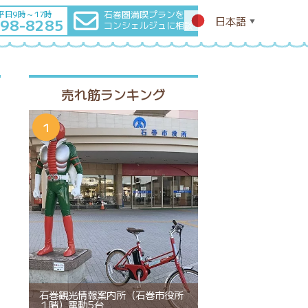
石巻圏満喫プランを
平日9時～17時
日本語
-98-8285
▼
コンシェルジュに相談
売れ筋ランキング
石巻観光情報案内所（石巻市役所
１階）電動5台