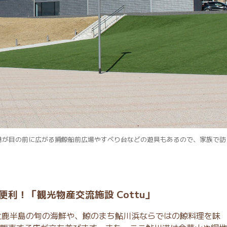
港が目の前に広がる捕鯨船前広場やすべり台などの遊具もあるので、家族で訪
利！「観光物産交流施設 Cottu」
、牡鹿半島の旬の海鮮や、​​鯨のまち鮎川浜ならではの鯨料理を味