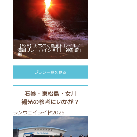
【8/8】みちのく潮風トレイル／
海街リレーハイク＃11「神割崎」
編
プラン一覧を見る
石巻・東松島・女川
観光の参考にいかが？
ランウェイライド2025