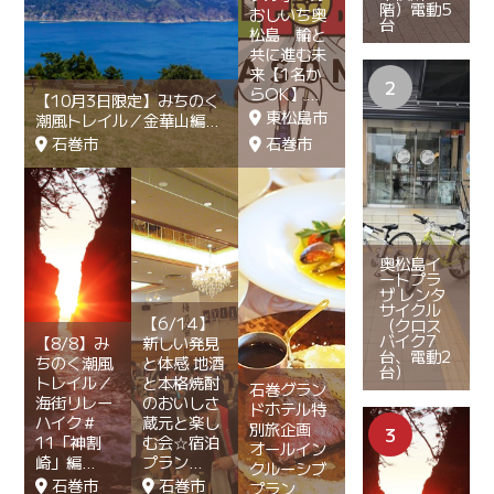
階）電動5
おしいち奥
台
松島 輪と
共に進む未
来【1名か
らOK】
【10月3日限定】みちのく
東松島市
潮風トレイル／金華山編
石巻市
石巻市
奥松島イ
ートプラ
ザ レンタ
サイクル
【6/14】
（クロス
バイク7
【8/8】み
新しい発見
台、電動2
ちのく潮風
と体感 地酒
台）
トレイル／
と本格焼酎
石巻グラン
海街リレー
のおいしさ
ドホテル特
ハイク＃
蔵元と楽し
別旅企画
11「神割
む会☆宿泊
オールイン
崎」編
プラン
クルーシブ
石巻市
石巻市
プラン