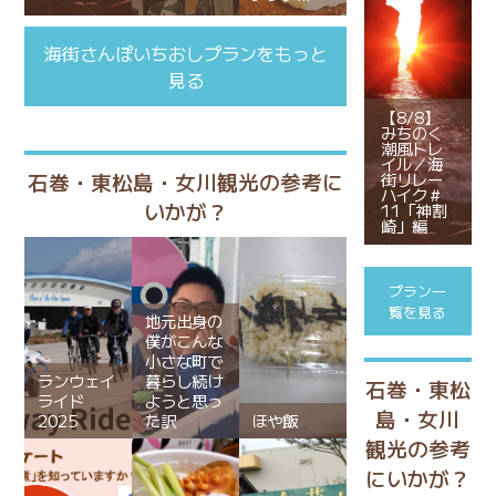
海街さんぽいちおしプランをもっと
見る
【8/8】
みちのく
潮風トレ
イル／海
石巻・東松島・女川観光の参考に
街リレー
ハイク＃
いかが？
11「神割
崎」編
プラン一
覧を見る
地元出身の
僕がこんな
小さな町で
ランウェイ
暮らし続け
石巻・東松
ライド
ようと思っ
島・女川
2025
た訳
ほや飯
観光の参考
にいかが？