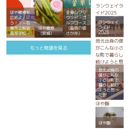
ランウェイラ
ほや雑煮を
金華山グラ
イド2025
広めよ
ウンド・ゴ
ランウェイ
う！！～石
ルフコース
ライド
巻市立桜坂
ほや雑煮
（島周の宿
2025
高等学校～
（宮城）
さか井）
地元出身の僕
がこんな小さ
もっと物語を見る
な町で暮らし
続けようと思
った訳
地元出身の
僕がこんな
小さな町で
暮らし続け
ようと思っ
た訳
ほや飯
ほや飯