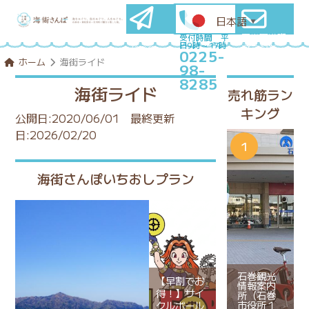
日本語
▼
石巻圏満喫
メールマ
受付時間 平
日9時～17時
プランを
ガ登録
0225-
コンシェル
はこちら
ホーム
海街ライド
98-
ジュに相談
8285
海街ライド
売れ筋ラン
キング
公開日:2020/06/01
最終更新
日:2026/02/20
海街さんぽいちおしプラン
石巻観光
【早割でお
情報案内
得！】サイ
所（石巻
市役所１
クルボール