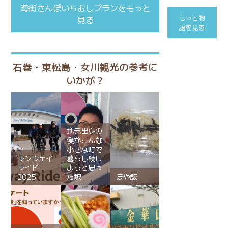
海街さんぽいちおしプランをもっと
もっと物
見る
語を見る
石巻・東松島・女川観光の参考に
いかが？
地元出身の
僕がこんな
小さな町で
ランウェイ
暮らし続け
ライド
ようと思っ
2025
た訳
ほや飯