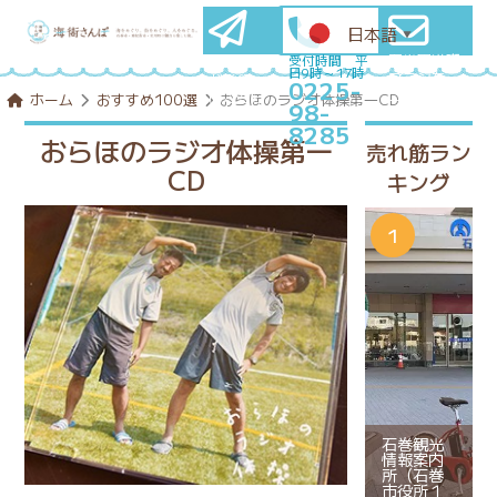
日本語
▼
石巻圏満喫
メールマ
受付時間 平
日9時～17時
プランを
ガ登録
0225-
コンシェル
はこちら
ホーム
おすすめ100選
おらほのラジオ体操第一CD
98-
ジュに相談
8285
おらほのラジオ体操第一
売れ筋ラン
CD
キング
石巻観光
情報案内
所（石巻
市役所１