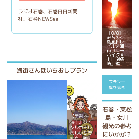
ラジオ石巻
、
石巻日日新聞
社、
石巻NEWSee
【8/8】
みちのく
潮風トレ
イル／海
街リレー
ハイク＃
11「神割
崎」編
海街さんぽいちおしプラン
プラン一
覧を見る
石巻・東松
【早割でお
島・女川
得！】サイ
観光の参考
クルボール
おしいち奥
にいかが？
松島 輪と