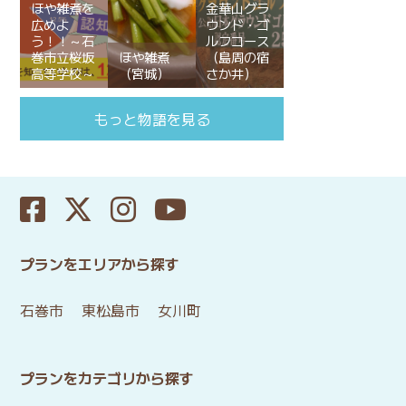
ほや雑煮を
金華山グラ
広めよ
ウンド・ゴ
う！！～石
ルフコース
巻市立桜坂
ほや雑煮
（島周の宿
高等学校～
（宮城）
さか井）
もっと物語を見る
プランをエリアから探す
石巻市
東松島市
女川町
プランをカテゴリから探す