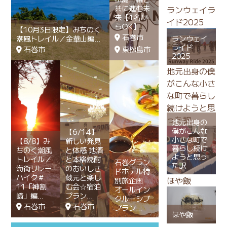
共に進む未
ランウェイラ
来【1名か
イド2025
らOK】
【10月3日限定】みちのく
石巻市
ランウェイ
潮風トレイル／金華山編
ライド
石巻市
東松島市
2025
地元出身の僕
がこんな小さ
な町で暮らし
続けようと思
った訳
地元出身の
僕がこんな
【6/14】
小さな町で
【8/8】み
新しい発見
暮らし続け
ちのく潮風
と体感 地酒
ようと思っ
トレイル／
と本格焼酎
石巻グラン
た訳
海街リレー
のおいしさ
ドホテル特
ハイク＃
蔵元と楽し
ほや飯
別旅企画
11「神割
む会☆宿泊
オールイン
崎」編
プラン
クルーシブ
石巻市
石巻市
プラン
ほや飯