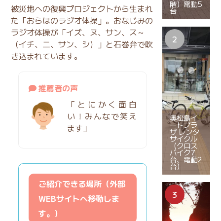
階）電動5
被災地への復興プロジェクトから生まれ
台
た「おらほのラジオ体操」。おなじみの
ラジオ体操が「イズ、ヌ、サン、ス～
（イチ、二、サン、シ）」と石巻弁で吹
き込まれています。
推薦者の声
「とにかく面白
い！みんなで笑え
奥松島イ
ートプラ
ます」
ザ レンタ
サイクル
（クロス
バイク7
台、電動2
台）
ご紹介できる場所（外部
WEBサイトへ移動しま
す。）