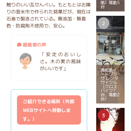
階）電動5
触りのいい瓦せんべい。もともとはお隣
台
りの登米市で作られた銘菓だが、現在は
石巻で製造されている。無添加・無着
色・防腐剤不使用で、安心。
推薦者の声
「安定のおいし
さ。木の実の風味
がいいです」
奥松島イ
ートプラ
ザ レンタ
サイクル
（クロス
バイク7
台、電動2
台）
ご紹介できる場所（外部
WEBサイトへ移動しま
す。）