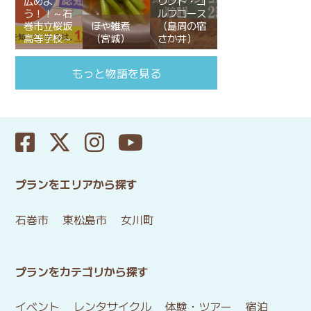
広めよ
ウンド・ゴ
う！！～石
ルフコース
巻市立桜坂
ほや雑煮
（島周の宿
高等学校～
（宮城）
さか井）
もっと物語を見る
プランをエリアから探す
石巻市
東松島市
女川町
プランをカテゴリから探す
イベント
レンタサイクル
体験・ツアー
宿泊