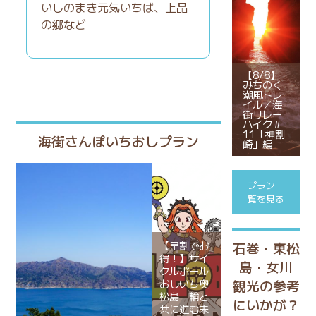
いしのまき元気いちば
、
上品
の郷
など
【8/8】
みちのく
潮風トレ
イル／海
街リレー
ハイク＃
11「神割
海街さんぽいちおしプラン
崎」編
プラン一
覧を見る
石巻・東松
【早割でお
得！】サイ
島・女川
クルボール
観光の参考
おしいち奥
松島 輪と
にいかが？
共に進む未