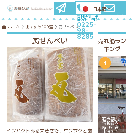
日本語
▼
石巻圏満喫
メールマ
受付時間 平
日9時～17時
プランを
ガ登録
0225-
コンシェル
はこちら
ホーム
おすすめ100選
瓦せんべい
98-
ジュに相談
8285
瓦せんべい
売れ筋ラン
キング
石巻観光
情報案内
所（石巻
インパクトある大きさで、サクサクと歯
市役所１