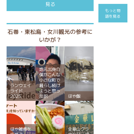
見る
もっと物
語を見る
石巻・東松島・女川観光の参考に
いかが？
地元出身の
僕がこんな
小さな町で
ランウェイ
暮らし続け
ライド
ようと思っ
2025
た訳
ほや飯
ほや雑煮を
金華山グラ