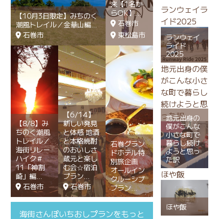
来【1名か
ランウェイラ
らOK】
【10月3日限定】みちのく
イド2025
石巻市
潮風トレイル／金華山編
石巻市
東松島市
ランウェイ
ライド
2025
地元出身の僕
がこんな小さ
な町で暮らし
続けようと思
【6/14】
った訳
地元出身の
【8/8】み
新しい発見
僕がこんな
ちのく潮風
と体感 地酒
小さな町で
トレイル／
と本格焼酎
暮らし続け
石巻グラン
海街リレー
のおいしさ
ようと思っ
ドホテル特
ハイク＃
蔵元と楽し
た訳
別旅企画
11「神割
む会☆宿泊
オールイン
ほや飯
崎」編
プラン
クルーシブ
石巻市
石巻市
プラン
ほや飯
海街さんぽいちおしプランをもっと