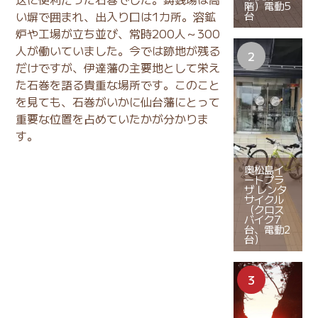
階）電動5
い塀で囲まれ、出入り口は1カ所。溶鉱
台
炉や工場が立ち並び、常時200人～300
人が働いていました。今では跡地が残る
だけですが、伊達藩の主要地として栄え
た石巻を語る貴重な場所です。このこと
を見ても、石巻がいかに仙台藩にとって
重要な位置を占めていたかが分かりま
す。
奥松島イ
ートプラ
ザ レンタ
サイクル
（クロス
バイク7
台、電動2
台）