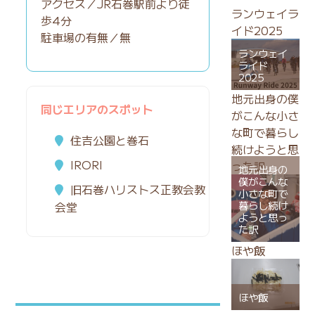
アクセス／JR石巻駅前より徒
ランウェイラ
歩4分
イド2025
駐車場の有無／無
ランウェイ
ライド
2025
地元出身の僕
同じエリアのスポット
がこんな小さ
な町で暮らし
住吉公園と巻石
続けようと思
IRORI
った訳
地元出身の
僕がこんな
旧石巻ハリストス正教会教
小さな町で
暮らし続け
会堂
ようと思っ
た訳
ほや飯
ほや飯