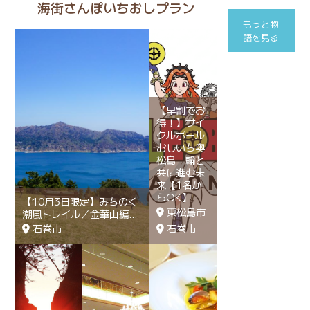
海街さんぽいちおしプラン
もっと物
語を見る
【早割でお
得！】サイ
クルボール
おしいち奥
松島 輪と
共に進む未
来【1名か
らOK】
【10月3日限定】みちのく
東松島市
潮風トレイル／金華山編
石巻市
石巻市