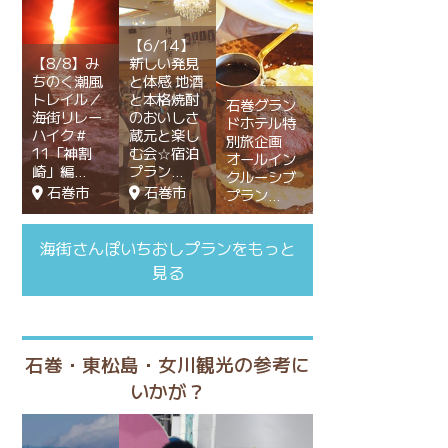
【6/14】
【8/8】み
新しい発見
ちのく潮風
と体感 地酒
トレイル／
と本格焼酎
石巻グラン
海街リレー
のおいしさ
ドホテル特
ハイク＃
蔵元と楽し
別旅企画
11「神割
む会☆宿泊
オールイン
崎」編
プラン
クルーシブ
石巻市
石巻市
プラン
海街さんぽいちおしプランをもっと
見る
石巻・東松島・女川観光の参考に
いかが？