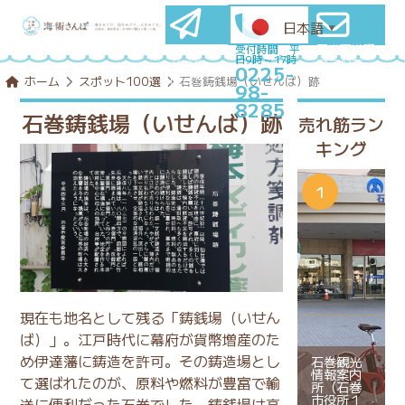
日本語
▼
石巻圏満喫
メールマ
受付時間 平
日9時～17時
プランを
ガ登録
0225-
コンシェル
はこちら
ホーム
スポット100選
石巻鋳銭場（いせんば）跡
98-
ジュに相談
8285
石巻鋳銭場（いせんば）跡
売れ筋ラン
キング
現在も地名として残る「鋳銭場（いせん
ば）」。江戸時代に幕府が貨幣増産のた
め伊達藩に鋳造を許可。その鋳造場とし
石巻観光
情報案内
て選ばれたのが、原料や燃料が豊富で輸
所（石巻
市役所１
送に便利だった石巻でした。鋳銭場は高