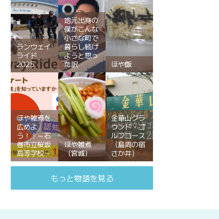
地元出身の
僕がこんな
小さな町で
ランウェイ
暮らし続け
ライド
ようと思っ
2025
た訳
ほや飯
ほや雑煮を
金華山グラ
広めよ
ウンド・ゴ
う！！～石
ルフコース
巻市立桜坂
ほや雑煮
（島周の宿
高等学校～
（宮城）
さか井）
もっと物語を見る