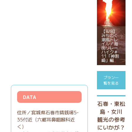
【8/8】
みちのく
潮風トレ
イル／海
街リレー
ハイク＃
11「神割
崎」編
プラン一
覧を見る
DATA
石巻・東松
島・女川
住所／宮城県石巻市鋳銭場5-
観光の参考
35付近（六郷耳鼻咽喉科近
く）
にいかが？