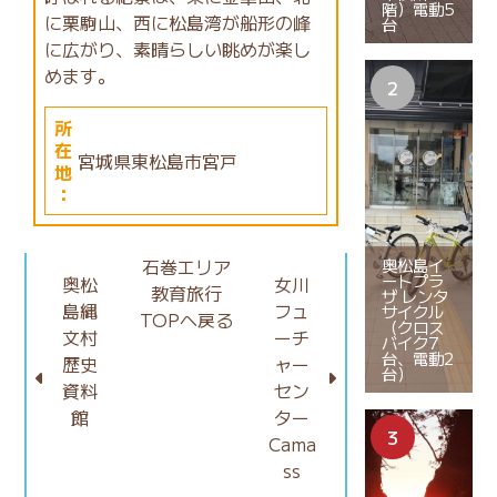
階）電動5
に栗駒山、西に松島湾が船形の峰
台
に広がり、素晴らしい眺めが楽し
めます。
所
在
宮城県東松島市宮戸
地
：
奥松島イ
石巻エリア
ートプラ
奥松
女川
教育旅行
ザ レンタ
島縄
フュ
サイクル
TOPへ戻る
（クロス
文村
ーチ
バイク7
台、電動2
歴史
ャー
台）
資料
セン
館
ター
Cama
ss