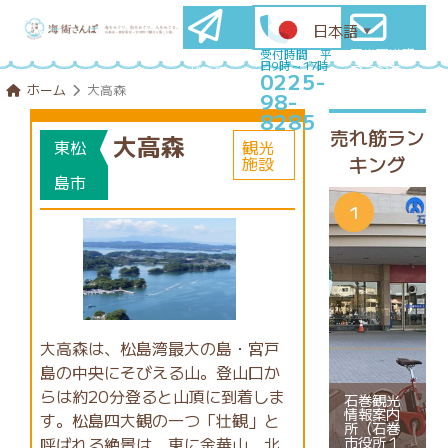
日本語
▼
石巻圏満喫
メールマ
受付時間 平
日9時～17時
プランを
ガ登録
0225-
コンシェル
はこちら
ホーム
大高森
98-
ジュに相談
8285
売れ筋ラン
大高森
東松
観光
キング
施設
島市
大高森は、松島湾最大の島・宮戸
島の中央にそびえる山。登山口か
らは約20分登ると山頂に到着しま
石巻観光
情報案内
す。松島四大観の一つ「壮観」と
所（石巻
市役所１
呼ばれる絶景は、東に金華山、北