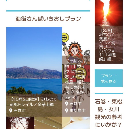
海街さんぽいちおしプラン
【8/8】
みちのく
潮風トレ
イル／海
街リレー
ハイク＃
11「神割
崎」編
【早割でお
得！】サイ
クルボール
プラン一
おしいち奥
覧を見る
松島 輪と
共に進む未
来【1名か
らOK】
【10月3日限定】みちのく
石巻・東松
石巻市
潮風トレイル／金華山編
島・女川
石巻市
東松島市
観光の参考
にいかが？