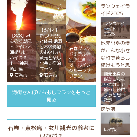
ランウェイラ
イド2025
ランウェイ
ライド
【6/14】
2025
【8/8】み
新しい発見
ちのく潮風
と体感 地酒
地元出身の僕
トレイル／
と本格焼酎
石巻グラン
がこんな小さ
海街リレー
のおいしさ
ドホテル特
な町で暮らし
ハイク＃
蔵元と楽し
別旅企画
11「神割
む会☆宿泊
続けようと思
オールイン
崎」編
プラン
クルーシブ
った訳
地元出身の
石巻市
石巻市
プラン
僕がこんな
小さな町で
暮らし続け
海街さんぽいちおしプランをもっと
ようと思っ
見る
た訳
ほや飯
石巻・東松島・女川観光の参考に
ほや飯
いかが？