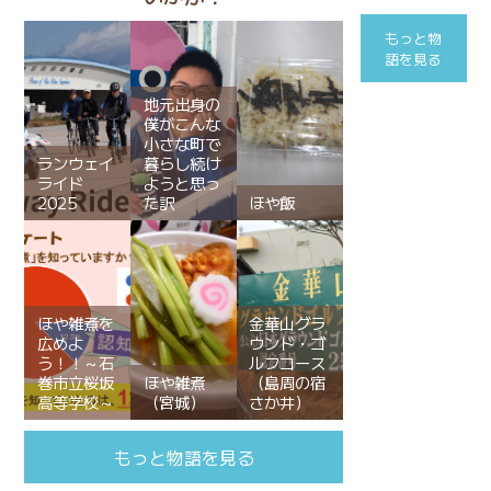
もっと物
語を見る
地元出身の
僕がこんな
小さな町で
ランウェイ
暮らし続け
ライド
ようと思っ
2025
た訳
ほや飯
ほや雑煮を
金華山グラ
広めよ
ウンド・ゴ
う！！～石
ルフコース
巻市立桜坂
ほや雑煮
（島周の宿
高等学校～
（宮城）
さか井）
もっと物語を見る