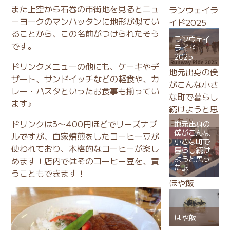
また上空から石巻の市街地を見るとニュ
ランウェイラ
ーヨークのマンハッタンに地形が似てい
イド2025
ることから、この名前がつけられたそう
ランウェイ
です。
ライド
2025
ドリンクメニューの他にも、ケーキやデ
地元出身の僕
ザート、サンドイッチなどの軽食や、カ
がこんな小さ
レー・パスタといったお食事も揃ってい
な町で暮らし
ます♪
続けようと思
った訳
ドリンクは3〜400円ほどでリーズナブ
地元出身の
僕がこんな
ルですが、自家焙煎をしたコーヒー豆が
小さな町で
使われており、本格的なコーヒーが楽し
暮らし続け
ようと思っ
めます！店内ではそのコーヒー豆を、買
た訳
うこともできます！
ほや飯
ほや飯