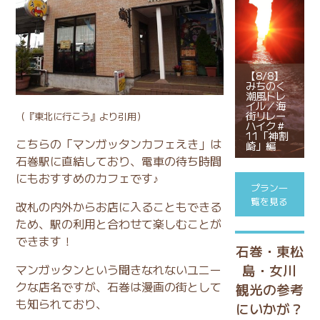
【8/8】
みちのく
潮風トレ
イル／海
街リレー
（
『東北に行こう』
より引用）
ハイク＃
11「神割
こちらの「マンガッタンカフェえき」は
崎」編
石巻駅に直結しており、電車の待ち時間
にもおすすめのカフェです♪
プラン一
覧を見る
改札の内外からお店に入ることもできる
ため、駅の利用と合わせて楽しむことが
できます！
石巻・東松
島・女川
マンガッタンという聞きなれないユニー
クな店名ですが、石巻は漫画の街として
観光の参考
も知られており、
にいかが？