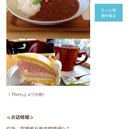
もっと物
語を見る
（
『Retty』
より引用）
＜お店情報＞
住所：宮城県石巻市鋳銭場9-1