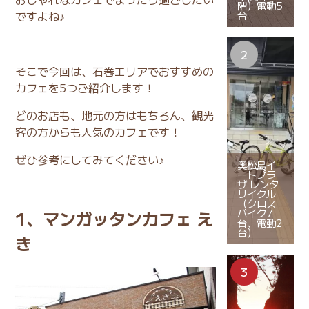
階）電動5
ですよね♪
台
そこで今回は、石巻エリアでおすすめの
カフェを5つご紹介します！
どのお店も、地元の方はもちろん、観光
客の方からも人気のカフェです！
ぜひ参考にしてみてください♪
奥松島イ
ートプラ
ザ レンタ
サイクル
（クロス
バイク7
1、マンガッタンカフェ え
台、電動2
台）
き