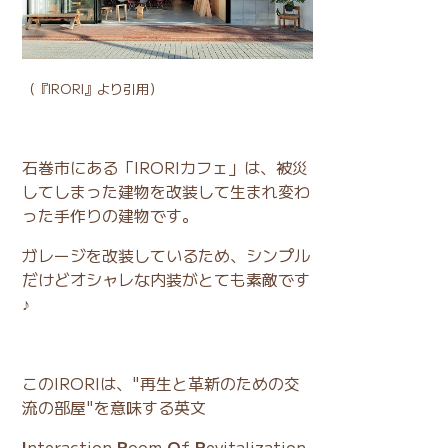
（
『IRORI』
より引用）
石巻市にある「IRORIカフェ」は、被災
してしまった建物を改装して生まれ変わ
った手作りの建物です。
ガレージを改装しているため、シンプル
だけどオシャレな内装がとても素敵です
♪
このIRORIは、"再生と革新のための交
流の部屋"を意味する英文
I
nteraction
R
oom
O
f
R
evitalization