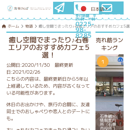
日本語
▼
石巻圏満喫
メールマ
受付時間 平
日9時～17時
プランを
ガ登録
0225-
コンシェル
はこちら
ホーム
物語
癒し空間でまったり♪石巻エリアのおすすめカフェ5選
98-
ジュに相談
8285
癒し空間でまったり♪石巻
売れ筋ラン
エリアのおすすめカフェ5
キング
選！
公開日:2020/11/30
最終更新
日:2021/02/26
こちらの内容は、最終更新日から5年以
上経過しているため、内容が古くなって
いる可能性があります。
休日のお出かけや、旅行の合間に、友達
同士でのおしゃべりや恋人とのデートに
石巻観光
も。
情報案内
所（石巻
市役所１
おしゃれなカフェでまったり過ごしたい