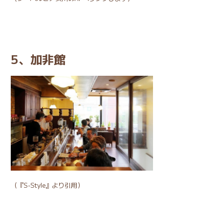
5、加非館
（
『S-Style』
より引用）