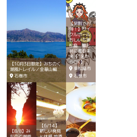
【早割でお
得！】サイ
クルボール
おしいち奥
松島 輪と
共に進む未
来【1名か
らOK】
【10月3日限定】みちのく
東松島市
潮風トレイル／金華山編
石巻市
石巻市
【6/14】
【8/8】み
新しい発見
ちのく潮風
と体感 地酒