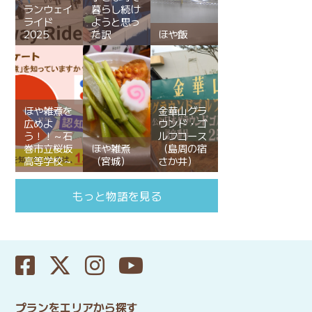
ランウェイ
暮らし続け
ライド
ようと思っ
2025
た訳
ほや飯
ほや雑煮を
金華山グラ
広めよ
ウンド・ゴ
う！！～石
ルフコース
巻市立桜坂
ほや雑煮
（島周の宿
高等学校～
（宮城）
さか井）
もっと物語を見る
プランをエリアから探す