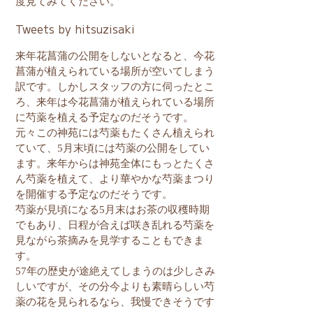
度見てみてください。
Tweets by hitsuzisaki
来年花菖蒲の公開をしないとなると、今花
菖蒲が植えられている場所が空いてしまう
訳です。しかしスタッフの方に伺ったとこ
ろ、来年は今花菖蒲が植えられている場所
に芍薬を植える予定なのだそうです。
元々この神苑には芍薬もたくさん植えられ
ていて、
5
月末頃には芍薬の公開をしてい
ます。
来年からは神苑全体にもっとたくさ
ん芍薬を植えて、より華やかな芍薬まつり
を開催する予定なのだそうです。
芍薬が見頃になる
5
月末はお茶の収穫時期
でもあり、日程が合えば咲き乱れる芍薬を
見ながら茶摘みを見学することもできま
す。
57
年の歴史が途絶えてしまうのは少しさみ
しいですが、その分今よりも素晴らしい芍
薬の花を見られるなら、我慢できそうです