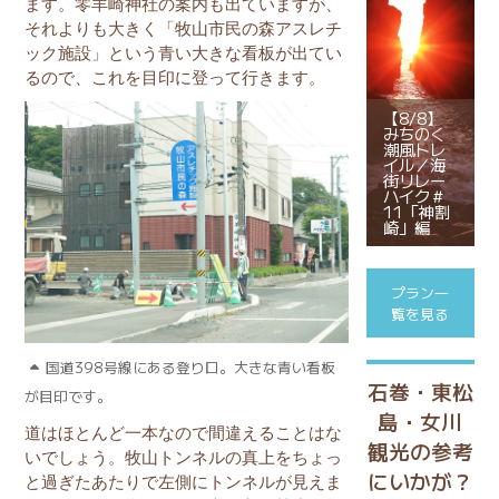
ます。零羊崎神社の案内も出ていますが、
それよりも大きく「牧山市民の森アスレチ
ック施設」という青い大きな看板が出てい
るので、これを目印に登って行きます。
【8/8】
みちのく
潮風トレ
イル／海
街リレー
ハイク＃
11「神割
崎」編
プラン一
覧を見る
国道398号線にある登り口。大きな青い看板
石巻・東松
が目印です。
島・女川
道はほとんど一本なので間違えることはな
観光の参考
いでしょう。牧山トンネルの真上をちょっ
にいかが？
と過ぎたあたりで左側にトンネルが見えま