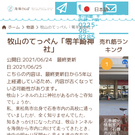
日本語
▼
石巻圏満喫
メールマ
受付時間 平
日9時～17時
プランを
ガ登録
0225-
コンシェル
はこちら
ホーム
物語
牧山のてっぺん「零羊崎神社」
98-
ジュに相談
8285
牧山のてっぺん「零羊崎神
売れ筋ラン
社」
キング
公開日:2021/06/24
最終更新
日:2021/06/25
こちらの内容は、最終更新日から5年以
上経過しているため、内容が古くなって
いる可能性があります。
牧山トンネルの上に神社があるのをご存知
でしょうか。
私、東松島市出身で石巻市内の高校に通っ
ていましたが、全く知りませんでした。
石巻観光
知るきっかけになったのは、牧山トンネル
情報案内
所（石巻
を海側から市内に向けて走ってきたとき、
市役所１