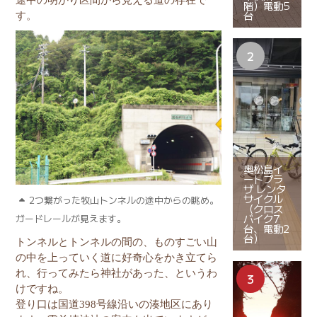
途中の明かり区間から見える道の存在で
階）電動5
台
す。
奥松島イ
ートプラ
ザ レンタ
サイクル
2つ繋がった牧山トンネルの途中からの眺め。
（クロス
バイク7
ガードレールが見えます。
台、電動2
台）
トンネルとトンネルの間の、ものすごい山
の中を上っていく道に好奇心をかき立てら
れ、行ってみたら神社があった、というわ
けですね。
登り口は国道
398
号線沿いの湊地区にあり