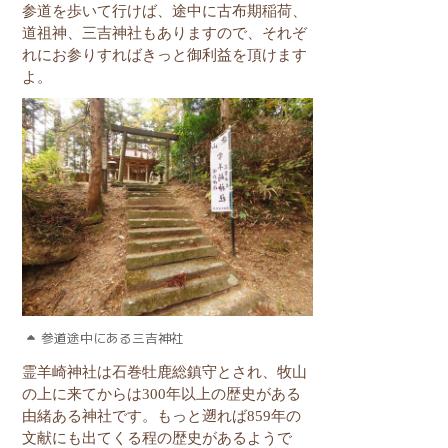
参道を歩いて行けば、途中に
古布期稲荷、
道祖神、三吉神社もありますので、それぞ
れにお参りすればきっと御利益を頂けます
よ。
参道途中にある三吉神社
霊羊崎神社は石巻牡鹿総鎮守とされ、牧山
の上に来てからは
300
年以上の歴史がある
由緒ある神社です。もっと遡れば
859
年の
文献にも出てくる程の歴史があるようで