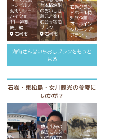
トレイル／
と本格焼酎
石巻グラン
海街リレー
のおいしさ
ドホテル特
ハイク＃
蔵元と楽し
別旅企画
11「神割
む会☆宿泊
オールイン
崎」編
プラン
クルーシブ
石巻市
石巻市
プラン
海街さんぽいちおしプランをもっと
見る
石巻・東松島・女川観光の参考に
いかが？
地元出身の
僕がこんな
小さな町で