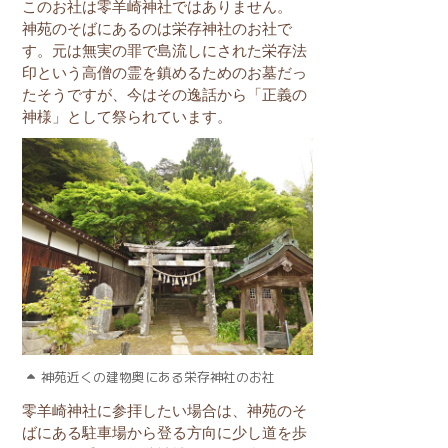
このお社は零羊崎神社ではありません。
神苑のそばにあるのは栄存神社のお社で
す。元は無実の罪で島流しにされた栄存法
印という高僧の霊を鎮めるためのお墓だっ
たそうですが、今はその逸話から「正義の
神様」として祭られています。
神苑近くの建物奥にある栄存神社のお社
零羊崎神社に参拝したい場合は、神苑のそ
ばにある駐車場から登る方向に少し道を歩