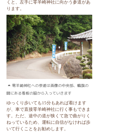
くと、左手に零羊崎神社に向かう参道があ
ります。
零羊崎神社への参道は画像の中央部、幟旗の
間にある看板の脇から入っていきます
ゆっくり歩いても
15
分もあれば着けます
が、車で直接零羊崎神社に行く事もできま
す。ただ、途中の道が狭くて急で曲がりく
ねっているため、運転に自信がなければ歩
いて行くことをお勧めします。