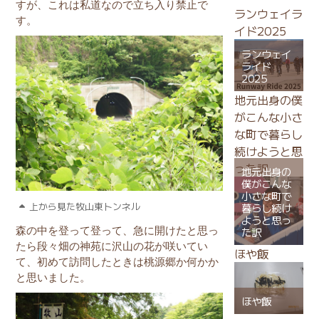
すが、これは私道なので立ち入り禁止で
ランウェイラ
す。
イド2025
ランウェイ
ライド
2025
地元出身の僕
がこんな小さ
な町で暮らし
続けようと思
った訳
地元出身の
僕がこんな
小さな町で
上から見た牧山東トンネル
暮らし続け
ようと思っ
た訳
森の中を登って登って、急に開けたと思っ
たら段々畑の神苑に沢山の花が咲いてい
ほや飯
て、初めて訪問したときは桃源郷か何かか
と思いました。
ほや飯