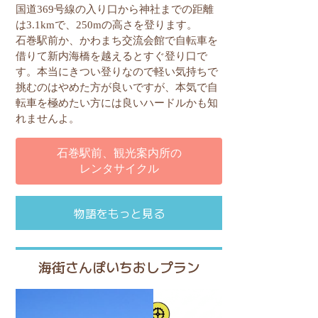
国道
369
号線の入り口から神社までの距離
は
3.1km
で、
250m
の高さを登ります。
石巻駅前か、かわまち交流会館で自転車を
借りて新内海橋を越えるとすぐ登り口で
す。本当にきつい登りなので軽い気持ちで
挑むのはやめた方が良いですが、本気で自
転車を極めたい方には良いハードルかも知
れませんよ。
石巻駅前、観光案内所の
レンタサイクル
物語をもっと見る
海街さんぽいちおしプラン