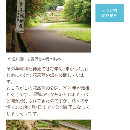
もっと物
語を見る
急に開ける視界と神苑の眺め
その羊崎神社神苑では毎年
6
月末から
7
月は
じめにかけて花菖蒲の畑を公開していま
す。
ところがこの花菖蒲の公開、
2021
年が最後
だそうです。昭和
39
年から
57
年にわたって
公開が続けられてきたのですが、諸々の事
情で
2021
年
7
月
4
日までで公開終了になって
しまうそうです。