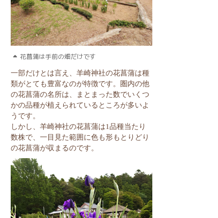
花菖蒲は手前の畑だけです
一部だけとは言え、羊崎神社の花菖蒲は種
類がとても豊富なのが特徴です。圏内の他
の花菖蒲の名所は、まとまった数でいくつ
かの品種が植えられているところが多いよ
うです。
しかし、羊崎神社の花菖蒲は
1
品種当たり
数株で、一目見た範囲に色も形もとりどり
の花菖蒲が収まるのです。