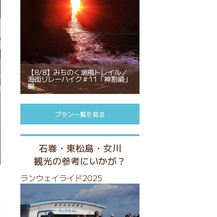
【8/8】みちのく潮風トレイル／
海街リレーハイク＃11「神割崎」
編
プラン一覧を見る
石巻・東松島・女川
観光の参考にいかが？
ランウェイライド2025