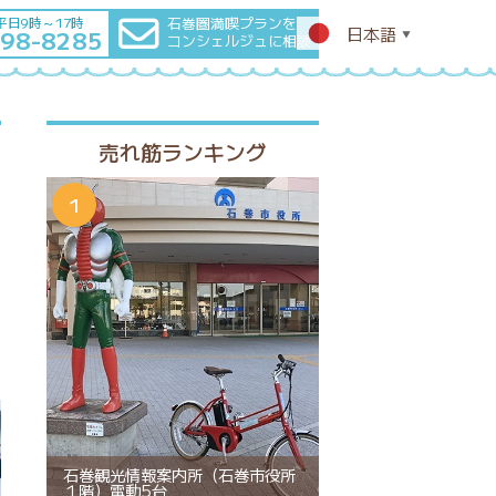
石巻圏満喫プランを
平日9時～17時
日本語
-98-8285
▼
コンシェルジュに相談
売れ筋ランキング
石巻観光情報案内所（石巻市役所
１階）電動5台