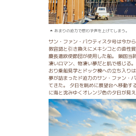
あまりの迫力で思わず声を上げてしまう。
サン・ファン・バウティスタ号は今から
教容認と引き換えにメキシコとの直性貿
慶長遣欧使節団が使用した船。 鎖国当
凄いロマン、物凄い夢だと肌で感じる。
おり乗船見学とドック棟への立ち入りは
夢が詰まったド迫力のサン・ファン・バ
てきた。 夕日を眺めに展望台へ移動す
に海と沈みゆくオレンジ色の夕日が見え