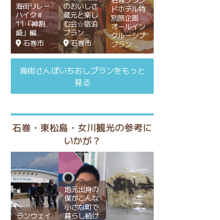
海街リレー
のおいしさ
ドホテル特
ハイク＃
蔵元と楽し
別旅企画
11「神割
む会☆宿泊
オールイン
崎」編
プラン
クルーシブ
石巻市
石巻市
プラン
海街さんぽいちおしプランをもっと
見る
石巻・東松島・女川観光の参考に
いかが？
地元出身の
僕がこんな
小さな町で
ランウェイ
暮らし続け