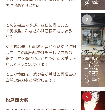
階）電動5
色は最高ですよね♪
台
そんな松島ですが、さらに奥にある、
「奥松島」みなさんはご存知でしょう
か？
女性的な優しい印象と言われる松島に対
して、この奥松島では男らしい自然の
荒々しさを感じることができるスポット
奥松島イ
ートプラ
として人気なんですよ！
ザ レンタ
サイクル
（クロス
そこで今回は、波や岩が魅せる奥松島の
バイク7
台、電動2
自然の魅力をご紹介します！
台）
松島四大観