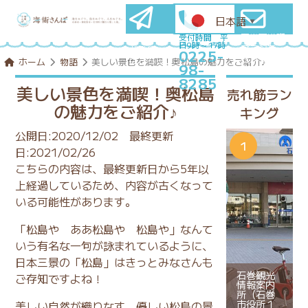
日本語
▼
石巻圏満喫
メールマ
受付時間 平
日9時～17時
プランを
ガ登録
0225-
コンシェル
はこちら
ホーム
物語
美しい景色を満喫！奥松島の魅力をご紹介♪
98-
ジュに相談
8285
美しい景色を満喫！奥松島
売れ筋ラン
の魅力をご紹介♪
キング
公開日:2020/12/02
最終更新
日:2021/02/26
こちらの内容は、最終更新日から5年以
上経過しているため、内容が古くなって
いる可能性があります。
「松島や ああ松島や 松島や」なんて
いう有名な一句が詠まれているように、
日本三景の「松島」はきっとみなさんも
石巻観光
ご存知ですよね！
情報案内
所（石巻
市役所１
美しい自然が織りなす、優しい松島の景