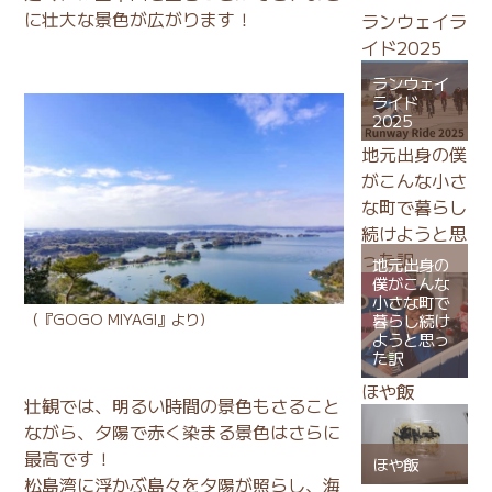
に壮大な景色が広がります！
ランウェイラ
イド2025
ランウェイ
ライド
2025
地元出身の僕
がこんな小さ
な町で暮らし
続けようと思
った訳
地元出身の
僕がこんな
小さな町で
（
『GOGO MIYAGI』
より)
暮らし続け
ようと思っ
た訳
ほや飯
壮観では、明るい時間の景色もさること
ながら、夕陽で赤く染まる景色はさらに
最高です！
ほや飯
松島湾に浮かぶ島々を夕陽が照らし、海