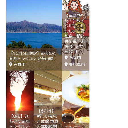
【早割でお
得！】サイ
クルボール
おしいち奥
松島 輪と
共に進む未
来【1名か
らOK】
【10月3日限定】みちのく
石巻市
潮風トレイル／金華山編
石巻市
東松島市
【6/14】
【8/8】み
新しい発見
ちのく潮風
と体感 地酒
トレイル／
と本格焼酎
石巻グラン