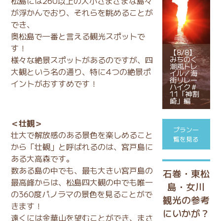
松島には260以上の大小さまざまな島々
が浮かんでおり、それらを眺めることが
でき、
奥松島で一番と言える観光スポットで
す！
【8/8】
様々な絶景スポットがあるのですが、四
みちのく
潮風トレ
大観という名の通り、特に4つの絶景ポ
イル／海
街リレー
イントがおすすめです！
ハイク＃
11「神割
崎」編
＜壮観＞
プラン一
壮大で解放感のある景色を楽しめること
覧を見る
から「壮観」と呼ばれるのは、宮戸島に
ある大高森です。
数ある島の中でも、最も大きい宮戸島の
石巻・東松
最高峰からは、松島四大観の中でも唯一
島・女川
の360度パノラマの景色を見ることがで
観光の参考
きます！
にいかが？
遠くには金華山を望むことができ、まさ