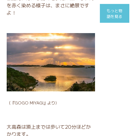
を赤く染める様子は、まさに絶景です
もっと物
よ！
語を見る
（
『GOGO MIYAGI』
より)
大高森は頂上までは歩いて20分ほどか
かります。