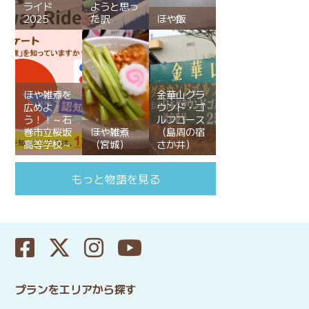
ライド
ようと思っ
2025
た訳
ほや飯
ほや雑煮を
金華山グラ
広めよ
ウンド・ゴ
う！！～石
ルフコース
巻市立桜坂
ほや雑煮
（島周の宿
高等学校～
（宮城）
さか井）
もっと物語を見る
プランをエリアから探す